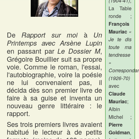
(1904-41)
,
La Table
ronde ;
François
Mauriac
«
De
à
Rapport sur moi
Un
Je te dis
Printemps avec Arsène Lupin
toute ma
en passant par
,
Le Dossier M
tendresse
Grégoire Bouillier suit sa propre
»
voie. Comme le roman, l'essai,
Corresponda
l'autobiographie, voire la poésie
(1926-70)
ne lui convenaient pas, il
avec
décida dès son premier livre de
Claude
faire à sa guise et inventa un
Mauriac
;
nouveau genre littéraire : le
Albin
rapport.
Michel ;
Ses trois premiers livres avaient
Pierre
habitué le lecteur à de petits
Goldman
,