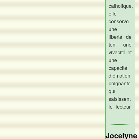
catholique,
elle
conserve
une
liberté de
ton, une
vivacité et
une
capacité
d’émotion
poignante
qui
saisissent
le lecteur.
.
Jocelyne