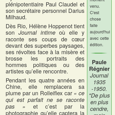
plénipotentiaire Paul Claudel et
venu.
son secrétaire personnel Darius
C'est
Milhaud.
chose
Dès Rio, Hélène Hoppenot tient
faite
son
où elle y
Journal intime
aujourd'hui
raconte ses coups de cœur
avec cette
devant des superbes paysages,
édition.
ses révoltes face à la misère et
brosse les portraits des
Paule
hommes politiques ou des
Régnier
artistes qu’elle rencontre.
Journal
Pendant les quatre années en
1935
Chine, elle remplacera sa
-1950.
plume par un Rolleiflex car
« ce
"De plus
qui est parfait ne se raconte
en plus
et c’est par la
pas »
cendre,
photographie qu’elle captera la