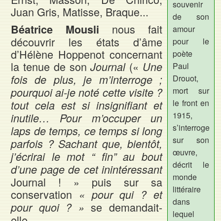
souvenir
Juan Gris, Matisse, Braque...
de son
nous fait
Béatrice Mousli
amour
découvrir les états d’âme
pour le
d’Hélène Hoppenot concernant
poète
la tenue de son
(«
Journal
Une
Paul
fois de plus, je m’interroge ;
Drouot,
pourquoi ai-je noté cette visite ?
mort sur
le front en
tout cela est si insignifiant et
1915,
inutile… Pour m’occuper un
s’interroge
laps de temps, ce temps si long
sur son
parfois ? Sachant que, bientôt,
œuvre,
j’écrirai le mot “ fin” au bout
décrit le
d’une page de cet inintéressant
monde
Journal ! » puis sur sa
littéraire
conservation
« pour qui ? et
dans
se demandait-
pour quoi ? »
lequel
elle.