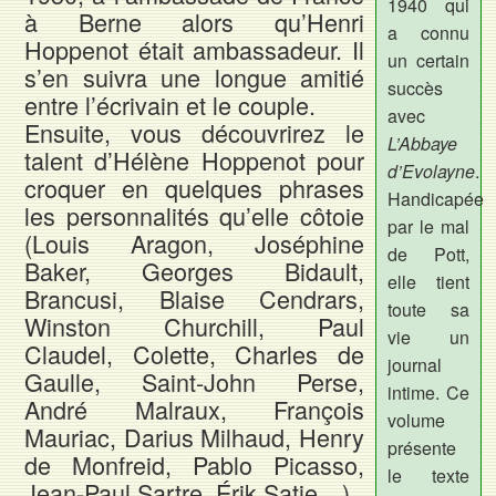
1940 qui
à Berne alors qu’Henri
a connu
Hoppenot était ambassadeur. Il
un certain
s’en suivra une longue amitié
succès
entre l’écrivain et le couple.
avec
Ensuite, vous découvrirez le
L’Abbaye
talent d’Hélène Hoppenot pour
d’Evolayne
.
croquer en quelques phrases
Handicapée
les personnalités qu’elle côtoie
par le mal
(Louis Aragon, Joséphine
de Pott,
Baker, Georges Bidault,
elle tient
Brancusi, Blaise Cendrars,
toute sa
Winston Churchill, Paul
vie un
Claudel, Colette, Charles de
journal
Gaulle, Saint-John Perse,
intime. Ce
André Malraux, François
volume
Mauriac, Darius Milhaud, Henry
présente
de Monfreid, Pablo Picasso,
le texte
Jean-Paul Sartre, Érik Satie…).