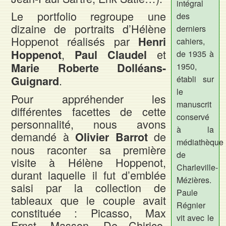
intégral
Le portfolio regroupe une
des
dizaine de portraits d’Hélène
derniers
Hoppenot réalisés par
Henri
cahiers,
,
et
Hoppenot
Paul Claudel
de 1935 à
Marie Roberte Dolléans-
1950,
.
Guignard
établi sur
le
Pour appréhender les
manuscrit
différentes facettes de cette
conservé
personnalité, nous avons
à la
demandé à
de
Olivier Barrot
médiathèque
nous raconter sa première
de
visite à Hélène Hoppenot,
Charleville-
durant laquelle il fut d’emblée
Mézières.
saisi par la collection de
Paule
tableaux que le couple avait
Régnier
constituée : Picasso, Max
vit avec le
Ernst, Masson, De Chirico,