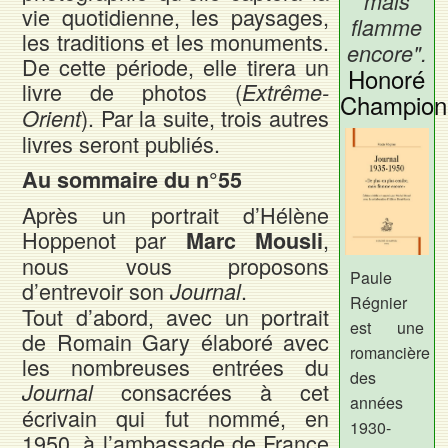
mais
vie quotidienne, les paysages,
flamme
les traditions et les monuments.
encore".
De cette période, elle tirera un
Honoré
livre de photos (
Extrême-
Champion
). Par la suite, trois autres
Orient
livres seront publiés.
Au sommaire du n°55
Après un portrait d’Hélène
Hoppenot par
,
Marc Mousli
nous vous proposons
Paule
d’entrevoir son
.
Journal
Régnier
Tout d’abord, avec un portrait
est une
de Romain Gary élaboré avec
romancière
les nombreuses entrées du
des
consacrées à cet
Journal
années
écrivain qui fut nommé, en
1930-
1950, à l’ambassade de France