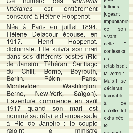
Ce numéro des
Moments
intimes,
est entièrement
littéraires
jugeant
consacré à Hélène Hoppenot.
impubliable
Née à Paris en juillet 1894,
de son
Hélène Delacour épouse, en
vivant
1917, Henri Hoppenot,
cette "
diplomate. Elle suivra son mari
confession
dans ses différents postes (Rio
qui
de Janeiro, Téhéran, Santiago
rétablissait
du Chili, Berne, Beyrouth,
la vérité ".
Berlin, Pékin, Paris,
Mais il se
Montevideo, Washington,
déclarait
Berne, New-York, Saïgon).
favorable
L’aventure commence en avril
à ce
1917 quand son mari est
qu'elle fût
nommé secrétaire d'ambassade
exhumée
à Rio de Janeiro ; le couple
le
rejoint le ministre
moment