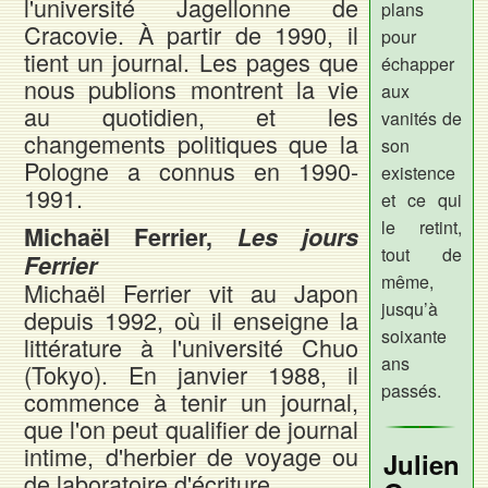
l'université Jagellonne de
plans
Cracovie. À partir de 1990, il
pour
tient un journal. Les pages que
échapper
nous publions montrent la vie
aux
au quotidien, et les
vanités de
changements politiques que la
son
Pologne a connus en 1990-
existence
1991.
et ce qui
le retint,
Michaël Ferrier,
Les jours
tout de
Ferrier
même,
Michaël Ferrier vit au Japon
jusqu’à
depuis 1992, où il enseigne la
soixante
littérature à l'université Chuo
ans
(Tokyo). En janvier 1988, il
passés.
commence à tenir un journal,
que l'on peut qualifier de journal
intime, d'herbier de voyage ou
Julien
de laboratoire d'écriture.