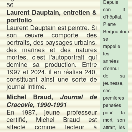
Depuis
56
son lit
Laurent Dauptain, entretien &
d’hôpital,
portfolio
Pierre
Laurent Dauptain est peintre. Si
Bergounioux
son œuvre comporte des
se
portraits, des paysages urbains,
rappelle
des marines et des natures
les
mortes, c'est l'autoportrait qui
années
domine sa production. Entre
d’ennui
1997 et 2024, il en réalisa 240,
de sa
constituant ainsi une sorte de
jeunesse,
journal intime.
ses
Michel Braud,
Journal de
premières
Cracovie, 1990-1991
pensées
En 1987, jeune professeur
pour la
certifié, Michel Braud est
mort, son
affecté comme lecteur à
attrait, les