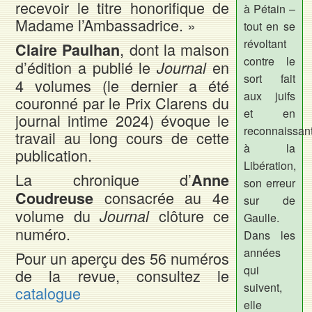
recevoir le titre honorifique de
à Pétain –
Madame l’Ambassadrice. »
tout en se
révoltant
, dont la maison
Claire Paulhan
contre le
d’édition a publié le
en
Journal
sort fait
4 volumes (le dernier a été
aux juifs
couronné par le Prix Clarens du
et en
journal intime 2024) évoque le
reconnaissant
travail au long cours de cette
à la
publication.
Libération,
La chronique d’
Anne
son erreur
consacrée au 4e
Coudreuse
sur de
volume du
clôture ce
Journal
Gaulle.
numéro.
Dans les
années
Pour un aperçu des 56 numéros
qui
de la revue, consultez le
suivent,
catalogue
elle