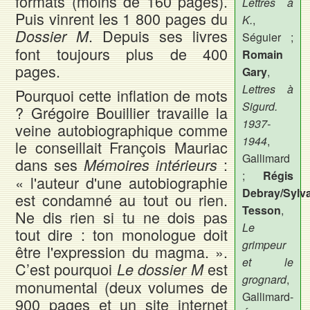
formats (moins de 160 pages).
Lettres à
Puis vinrent les 1 800 pages du
K.
,
. Depuis ses livres
Dossier M
Séguier ;
font toujours plus de 400
Romain
pages.
Gary
,
Lettres à
Pourquoi cette inflation de mots
Sigurd.
? Grégoire Bouillier travaille la
1937-
veine autobiographique comme
1944
,
le conseillait François Mauriac
Gallimard
dans ses
:
Mémoires intérieurs
;
Régis
« l'auteur d'une autobiographie
Debray/Sylv
est condamné au tout ou rien.
Tesson
,
Ne dis rien si tu ne dois pas
Le
tout dire : ton monologue doit
grimpeur
être l'expression du magma. ».
et le
C’est pourquoi
est
Le dossier M
grognard
,
monumental (deux volumes de
Gallimard-
900 pages et un site internet