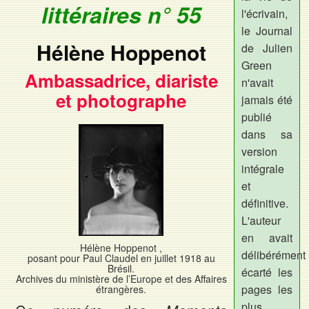
littéraires n° 55
l'écrivain,
le Journal
Hélène Hoppenot
de Julien
Green
Ambassadrice, diariste
n'avait
et photographe
jamais été
publié
dans sa
version
intégrale
et
définitive.
L'auteur
en avait
Hélène Hoppenot ,
délibérément
posant pour Paul Claudel en juillet 1918 au
Brésil.
écarté les
Archives du ministère de l’Europe et des Affaires
pages les
étrangères.
plus