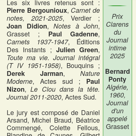
Les six livres retenus sont :
,
Pierre Bergounioux
Carnet de
Prix
, Verdier ;
notes, 2021-2025
Clarens
,
,
Joan Didion
Notes à John
du
Grasset ;
,
Paul Gadenne
Journal
, Éditions
Carnets 1937-1947
intime
Des Instants ;
,
Julien Green
2025
Toute ma vie. Journal intégral
, Bouquins ;
(T IV 1951-1958)
Bernard
,
Derek Jarman
Nature
Ponty
, Actes sud ;
Moderne
Paul
Algérie,
,
Nizon
Le Clou dans la tête.
1960,
, Actes Sud.
Journal 2011-2020
Journal
d'un
Le jury est composé de Daniel
appelé
Arsand, Michel Braud, Béatrice
Grasset
Commengé, Colette Fellous,
Blandine de Caunes, Gilbert